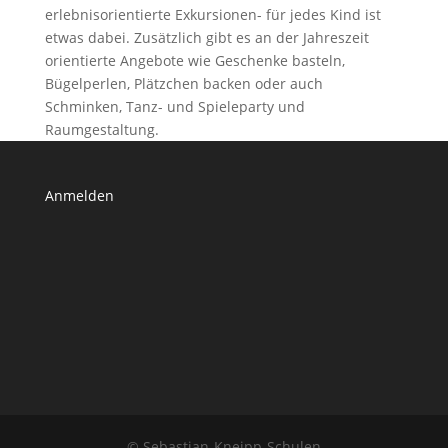
erlebnisorientierte Exkursionen- für jedes Kind ist
etwas dabei. Zusätzlich gibt es an der Jahreszeit
orientierte Angebote wie Geschenke basteln,
Bügelperlen, Plätzchen backen oder auch
Schminken, Tanz- und Spieleparty und
Raumgestaltung.
Anmelden
© Sebastian-Kneipp-Schulen